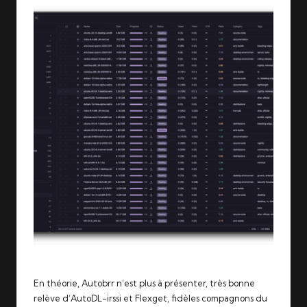
En théorie,
Autobrr
n’est plus à présenter, très bonne
relève d’AutoDL-irssi et Flexget, fidèles compagnons du