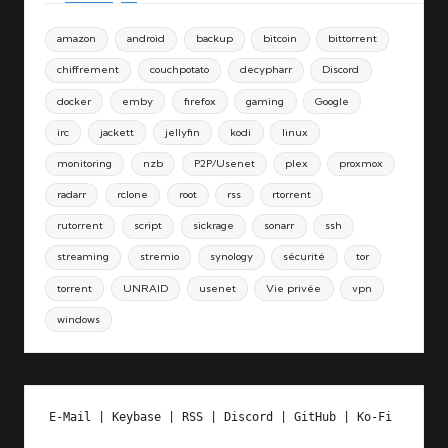
amazon
android
backup
bitcoin
bittorrent
chiffrement
couchpotato
decypharr
Discord
docker
emby
firefox
gaming
Google
irc
jackett
jellyfin
kodi
linux
monitoring
nzb
P2P/Usenet
plex
proxmox
radarr
rclone
root
rss
rtorrent
rutorrent
script
sickrage
sonarr
ssh
streaming
stremio
synology
sécurité
tor
torrent
UNRAID
usenet
Vie privée
vpn
windows
E-Mail
 | 
Keybase
 | 
RSS
 | 
Discord
 | 
GitHub
 | 
Ko-Fi