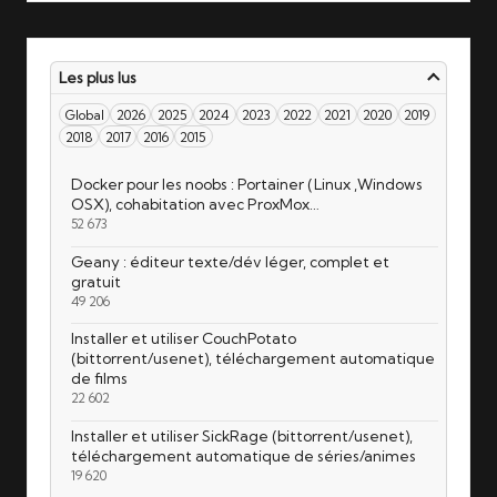
Les plus lus
Global
2026
2025
2024
2023
2022
2021
2020
2019
2018
2017
2016
2015
Docker pour les noobs : Portainer (Linux ,Windows
OSX), cohabitation avec ProxMox…
52 673
Geany : éditeur texte/dév léger, complet et
gratuit
49 206
Installer et utiliser CouchPotato
(bittorrent/usenet), téléchargement automatique
de films
22 602
Installer et utiliser SickRage (bittorrent/usenet),
téléchargement automatique de séries/animes
19 620