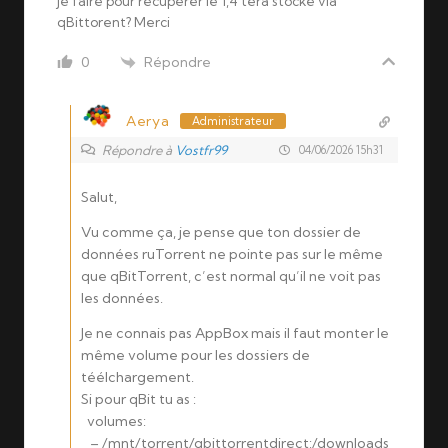
je faire pour récupérer le 1,4 tera stocké via
qBittorent? Merci
Répondre
0
Aerya
Administrateur
Répondre à
Vostfr99
04/06/2026 15h31
Salut,
Vu comme ça, je pense que ton dossier de
données ruTorrent ne pointe pas sur le même
que qBitTorrent, c’est normal qu’il ne voit pas
les données.
Je ne connais pas AppBox mais il faut monter le
même volume pour les dossiers de
téélchargement.
Si pour qBit tu as :
volumes:
– /mnt/torrent/qbittorrentdirect:/downloads