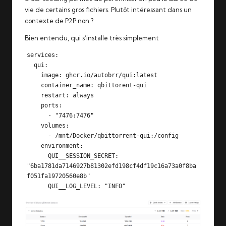
vie de certains gros fichiers. Plutôt intéressant dans un
contexte de P2P non ?
Bien entendu, qui s’installe très simplement
services:

  qui:

    image: ghcr.io/autobrr/qui:latest

    container_name: qbittorent-qui

    restart: always

    ports:

      - "7476:7476"

    volumes:

      - /mnt/Docker/qbittorrent-qui:/config

    environment:

      QUI__SESSION_SECRET: 
"6ba1781da7146927b81302efd198cf4df19c16a73a0f8ba
f051fa19720560e8b"

      QUI__LOG_LEVEL: "INFO"