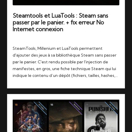
Steamtools et LuaTools : Steam sans
passer par le panier. + fix erreur No
Internet connexion
Tags:
29/05/2026
gaming
,
luatools
,
steam
,
steamtools
SteamTools, Millenium et LuaTools permettent
d'ajouter des jeux à sa bibliothèque Steam sans passer
par le panier. C'est rendu possible par l'injection de
manifestes, en gros, une fiche technique Steam qui lui
indique le contenu d’un dépôt (fichiers, tailles, hashes,…