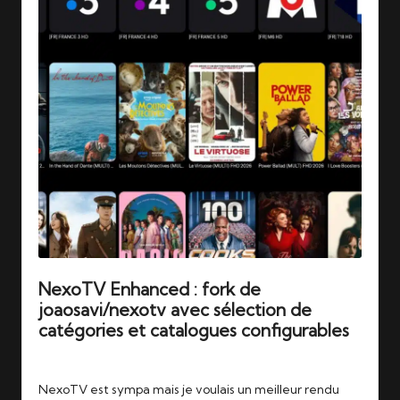
NexoTV Enhanced : fork de
joaosavi/nexotv avec sélection de
catégories et catalogues configurables
Tags:
24/06/2026
iptv
,
nuvio
,
stremio
NexoTV est sympa mais je voulais un meilleur rendu