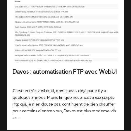
Davos : automatisation FTP avec WebUI
Tags:
17/06/2026
davos
,
docker
,
ftp
C'est un très vieil outil, dont j'avais déjà parlé il y a
quelques années. Moins fin que nos ancestraux scripts
lftp qui, je n'en doute pas, continuent de bien chauffer
pour certains d'entre vous, Davos est plus moderne via
sa…