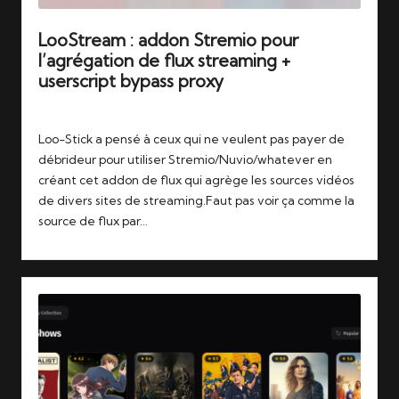
LooStream : addon Stremio pour
l’agrégation de flux streaming +
userscript bypass proxy
Tags:
04/08/2026
loostream
,
streming
,
stremio
Loo-Stick a pensé à ceux qui ne veulent pas payer de
débrideur pour utiliser Stremio/Nuvio/whatever en
créant cet addon de flux qui agrège les sources vidéos
de divers sites de streaming.Faut pas voir ça comme la
source de flux par…