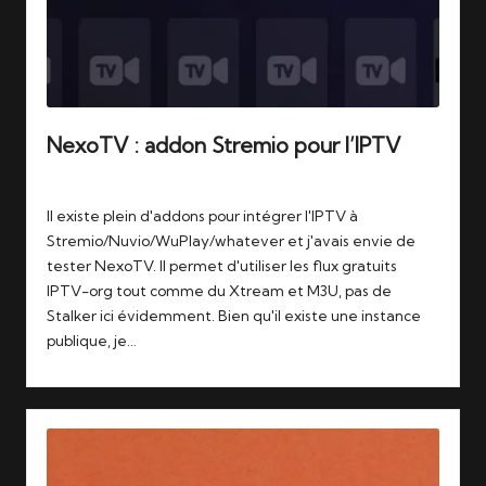
NexoTV : addon Stremio pour l’IPTV
Tags:
24/06/2026
iptv
,
streaming
,
stremio
Il existe plein d'addons pour intégrer l'IPTV à
Stremio/Nuvio/WuPlay/whatever et j'avais envie de
tester NexoTV. Il permet d'utiliser les flux gratuits
IPTV-org tout comme du Xtream et M3U, pas de
Stalker ici évidemment. Bien qu'il existe une instance
publique, je…