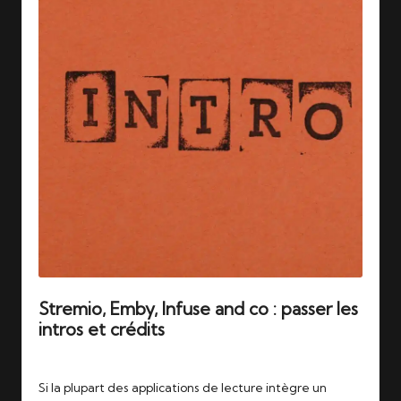
Stremio, Emby, Infuse and co : passer les
intros et crédits
Tags:
24/06/2026
introdb
,
streaming
,
stremio
Si la plupart des applications de lecture intègre un