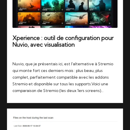
Xperience : outil de configuration pour
Nuvio, avec visualisation
Tags:
24/06/2026
nuvio
,
streaming
,
stremio
,
xperience
Nuvio, que je présentais ici, est l'alternative à Stremio
qui monte fort ces derniers mois : plus beau, plus
complet, parfaitement compatible avec les addons
Stremio et disponible sur tous les supports.Voici une
comparaison de Stremio (les deux 1ers screens)…