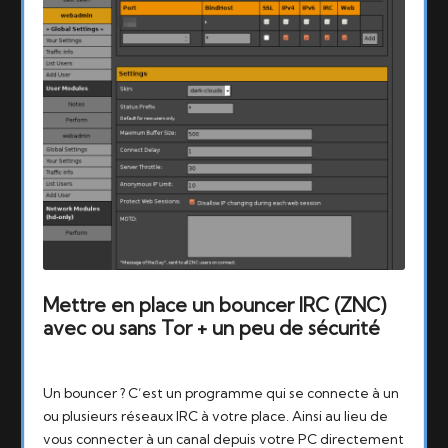
Mettre en place un bouncer IRC (ZNC)
avec ou sans Tor + un peu de sécurité
Tags:
17/09/2015
bouncer
,
irc
,
linux
,
znc
Un bouncer ? C’est un programme qui se connecte à un
ou plusieurs réseaux IRC à votre place. Ainsi au lieu de
vous connecter à un canal depuis votre PC directement