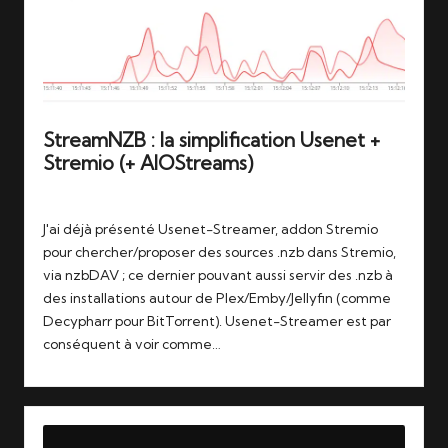
StreamNZB : la simplification Usenet +
Stremio (+ AIOStreams)
Tags:
14/07/2026
stremio
,
usenet
J'ai déjà présenté Usenet-Streamer, addon Stremio
pour chercher/proposer des sources .nzb dans Stremio,
via nzbDAV ; ce dernier pouvant aussi servir des .nzb à
des installations autour de Plex/Emby/Jellyfin (comme
Decypharr pour BitTorrent). Usenet-Streamer est par
conséquent à voir comme…