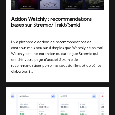
Addon Watchly : recommandations
bases sur Stremio/Trakt/Simkl
Tags:
16/06/2026
catalogues
,
stremio
,
trakt
Il y a pléthore d'addons de recommandations de
contenus mais peu aussi simples que Watchly, selon moi.
Watchly est une extension du catalogue Stremio qui
enrichit votre page d'accueil Stremio de
recommandations personnalisées de films et de séries,
élaborées à…