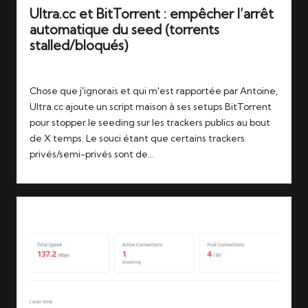
Ultra.cc et BitTorrent : empêcher l’arrêt
automatique du seed (torrents
stalled/bloqués)
Tags:
26/07/2026
bloqué
,
qbittorrent
,
stalled
,
ultra
Chose que j'ignorais et qui m'est rapportée par Antoine,
Ultra.cc ajoute un script maison à ses setups BitTorrent
pour stopper le seeding sur les trackers publics au bout
de X temps. Le souci étant que certains trackers
privés/semi-privés sont de…