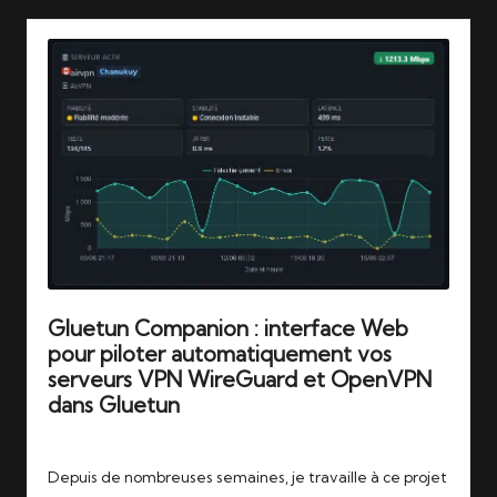
Gluetun Companion : interface Web
pour piloter automatiquement vos
serveurs VPN WireGuard et OpenVPN
dans Gluetun
Tags:
16/06/2026
airvpn
,
companion
,
gluetun
Depuis de nombreuses semaines, je travaille à ce projet