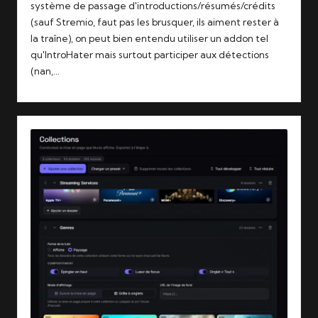
système de passage d'introductions/résumés/crédits
(sauf Stremio, faut pas les brusquer, ils aiment rester à
la traîne), on peut bien entendu utiliser un addon tel
qu'IntroHater mais surtout participer aux détections
(nan,…