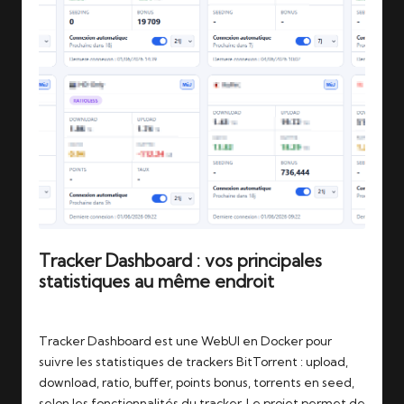
Tracker Dashboard : vos principales
statistiques au même endroit
Tags:
04/06/2026
bittorrent
,
grafana
,
statistiques
,
tracker
Tracker Dashboard est une WebUI en Docker pour
suivre les statistiques de trackers BitTorrent : upload,
download, ratio, buffer, points bonus, torrents en seed,
selon les fonctionnalités du tracker. Le projet permet de