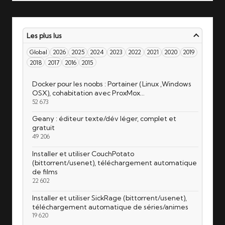
Les plus lus
Global
2026
2025
2024
2023
2022
2021
2020
2019
2018
2017
2016
2015
Docker pour les noobs : Portainer (Linux ,Windows
OSX), cohabitation avec ProxMox…
52 673
Geany : éditeur texte/dév léger, complet et
gratuit
49 206
Installer et utiliser CouchPotato
(bittorrent/usenet), téléchargement automatique
de films
22 602
Installer et utiliser SickRage (bittorrent/usenet),
téléchargement automatique de séries/animes
19 620