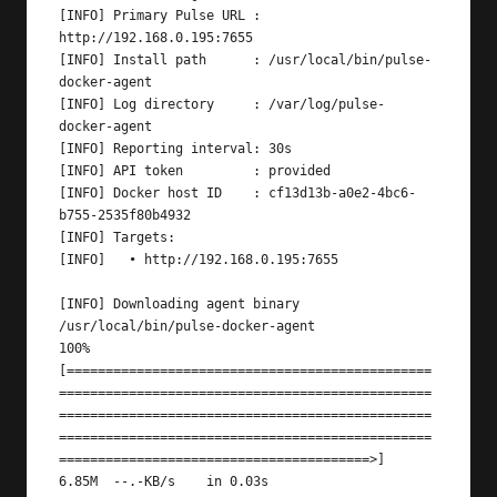
[INFO] Primary Pulse URL : 
http://192.168.0.195:7655

[INFO] Install path      : /usr/local/bin/pulse-
docker-agent

[INFO] Log directory     : /var/log/pulse-
docker-agent

[INFO] Reporting interval: 30s

[INFO] API token         : provided

[INFO] Docker host ID    : cf13d13b-a0e2-4bc6-
b755-2535f80b4932

[INFO] Targets:

[INFO]   • http://192.168.0.195:7655

[INFO] Downloading agent binary

/usr/local/bin/pulse-docker-agent                                                          
100%
[===============================================
================================================
================================================
================================================
========================================>]   
6.85M  --.-KB/s    in 0.03s   
