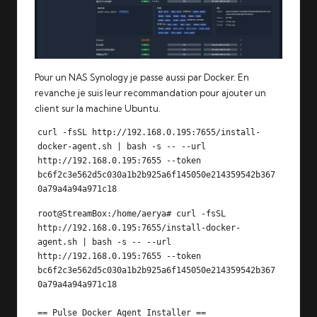
Pour un NAS Synology je passe aussi par Docker. En
revanche je suis leur recommandation pour ajouter un
client sur la machine Ubuntu.
curl -fsSL http://192.168.0.195:7655/install-
docker-agent.sh | bash -s -- --url 
http://192.168.0.195:7655 --token 
bc6f2c3e562d5c030a1b2b925a6f145050e214359542b367
0a79a4a94a971c18
root@StreamBox:/home/aerya# curl -fsSL 
http://192.168.0.195:7655/install-docker-
agent.sh | bash -s -- --url 
http://192.168.0.195:7655 --token 
bc6f2c3e562d5c030a1b2b925a6f145050e214359542b367
0a79a4a94a971c18

== Pulse Docker Agent Installer ==
