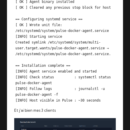
[ OK ] Agent binary installed

[ OK ] Cleared any previous stop block for host

== Configuring systemd service ==

[ OK ] Wrote unit file: 
/etc/systemd/system/pulse-docker-agent.service

[INFO] Starting service

Created symlink /etc/systemd/system/multi-
user.target.wants/pulse-docker-agent.service → 
/etc/systemd/system/pulse-docker-agent.service.

== Installation complete ==

[INFO] Agent service enabled and started

[INFO] Check status          : systemctl status 
pulse-docker-agent

[INFO] Follow logs           : journalctl -u 
pulse-docker-agent -f

[INFO] Host visible in Pulse : ~30 seconds
Et j’ai bien mes 3 clients