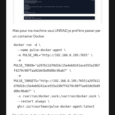
Mais pour ma machine sous UNRAiD je préfère passer par
un container Docker
docker run -d \

  --name pulse-docker-agent \

  -e PULSE_URL="http://192.168.0.195:7655" \

  -e 
PULSE_TOKEN="a297b11d70d16c15e4eb9241ace555a19bf
f4279c98ffaa92de5bd9d0bc9bab7" \

  -e 
PULSE_TARGETS="http://192.168.0.195:7655|a297b11
d70d16c15e4eb9241ace555a19bff4279c98ffaa92de5bd9
d0bc9bab7" \

  -v /var/run/docker.sock:/var/run/docker.sock \

  --restart always \

  ghcr.io/rcourtman/pulse-docker-agent:latest