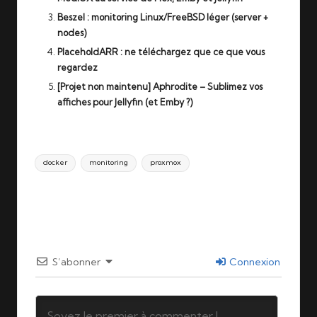
Beszel : monitoring Linux/FreeBSD léger (server +
nodes)
PlaceholdARR : ne téléchargez que ce que vous
regardez
[Projet non maintenu] Aphrodite – Sublimez vos
affiches pour Jellyfin (et Emby ?)
Tags:
docker
monitoring
proxmox
Last updated on 25/10/2025
S’abonner
Connexion