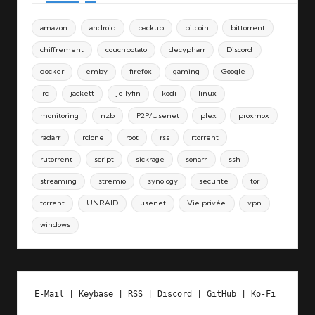
amazon
android
backup
bitcoin
bittorrent
chiffrement
couchpotato
decypharr
Discord
docker
emby
firefox
gaming
Google
irc
jackett
jellyfin
kodi
linux
monitoring
nzb
P2P/Usenet
plex
proxmox
radarr
rclone
root
rss
rtorrent
rutorrent
script
sickrage
sonarr
ssh
streaming
stremio
synology
sécurité
tor
torrent
UNRAID
usenet
Vie privée
vpn
windows
E-Mail
 | 
Keybase
 | 
RSS
 | 
Discord
 | 
GitHub
 | 
Ko-Fi