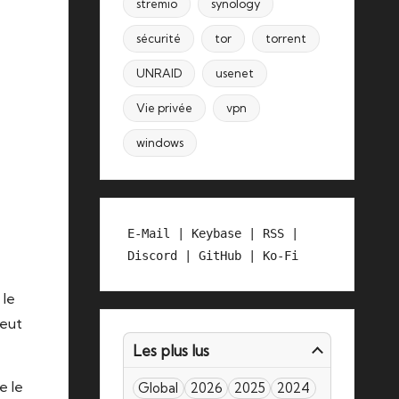
stremio
synology
sécurité
tor
torrent
UNRAID
usenet
Vie privée
vpn
windows
E-Mail
 | 
Keybase
 | 
RSS
 | 
Discord
 | 
GitHub
 | 
Ko-Fi
 le
peut
Les plus lus
e le
Global
2026
2025
2024