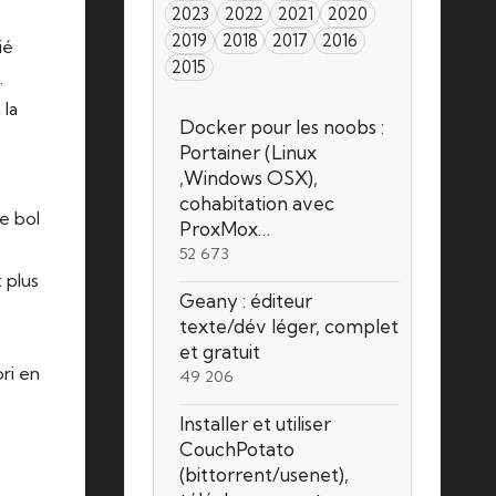
2023
2022
2021
2020
2019
2018
2017
2016
ié
2015
.
 la
Docker pour les noobs :
Portainer (Linux
,Windows OSX),
cohabitation avec
e bol
ProxMox…
52 673
 plus
Geany : éditeur
texte/dév léger, complet
et gratuit
ori
en
49 206
Installer et utiliser
CouchPotato
(bittorrent/usenet),