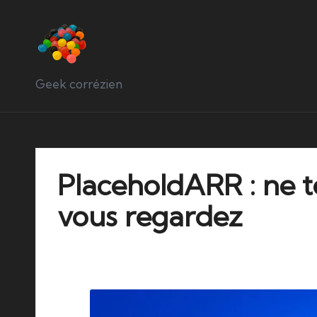
Geek corrézien
PlaceholdARR : ne 
vous regardez
25/10/2025
No Comments