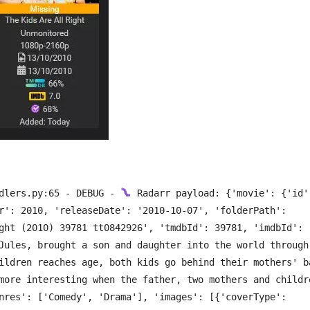
dlers.py:65 - DEBUG - 
 Radarr payload: {'movie': {'id':
r': 2010, 'releaseDate': '2010-10-07', 'folderPath': 
ght (2010) 39781 tt0842926', 'tmdbId': 39781, 'imdbId': 
Jules, brought a son and daughter into the world through 
ildren reaches age, both kids go behind their mothers' ba
more interesting when the father, two mothers and childre
nres': ['Comedy', 'Drama'], 'images': [{'coverType': 