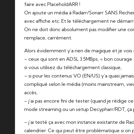
faire avec
PlaceholdARR
!
On ajoute un média à Radarr/Sonarr SANS Recherch
avec affiche etc. Et le téléchargement ne démarre,
On ne doit donc absolument pas modifier une confi
remplace, carrément.
Alors évidemment y’a rien de magique et je vois qu
– ceux qui sont en ADSL 3.5MBps, « bon courage »,
si vous utilisez du téléchargement classique,
– si pour les contenus VO (EN/US) y’a quasi jama
compliqué selon le média (moins mainstream, vieu
accès,
– j’ai pas encore fini de tester (quand je rédige 
mode streaming ou un setup Decypharr/RDT, ça peu
– j’ai testé ça avec mon instance existante de Rad
calendrier. Ce qui peut être problématique si on p