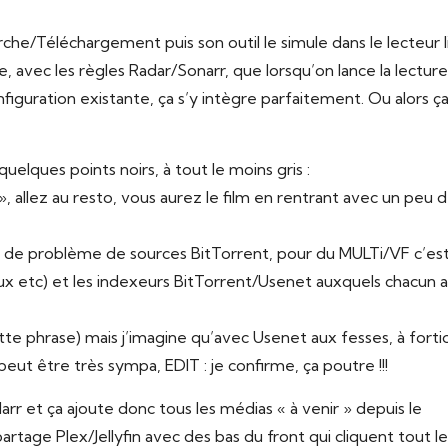
e/Téléchargement puis son outil le simule dans le lecteur l
 avec les règles Radar/Sonarr, que lorsqu’on lance la lecture
guration existante, ça s’y intègre parfaitement. Ou alors ça
elques points noirs, à tout le moins gris :
 allez au resto, vous aurez le film en rentrant avec un peu d
is de problème de sources BitTorrent, pour du MULTi/VF c’est
x etc) et les indexeurs BitTorrent/Usenet auxquels chacun a
cette phrase) mais j’imagine qu’avec Usenet aux fesses,
à forti
t être très sympa, EDIT : je confirme, ça poutre !!!
arr et ça ajoute donc tous les médias « à venir » depuis le
artage Plex/Jellyfin avec des bas du front qui cliquent tout le