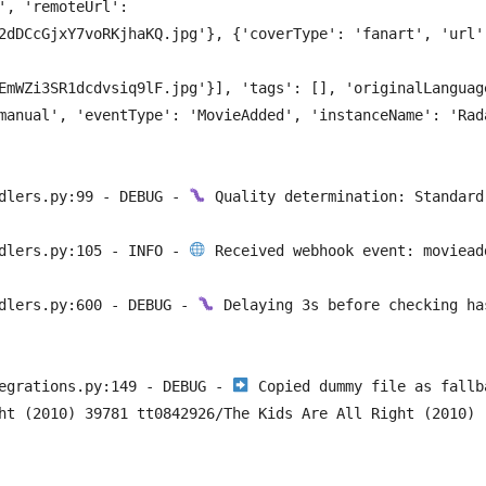
, 'remoteUrl': 
2dDCcGjxY7voRKjhaKQ.jpg'}, {'coverType': 'fanart', 'url':
EmWZi3SR1dcdvsiq9lF.jpg'}], 'tags': [], 'originalLanguage
manual', 'eventType': 'MovieAdded', 'instanceName': 'Rada
dlers.py:99 - DEBUG - 
 Quality determination: Standard

dlers.py:105 - INFO - 
 Received webhook event: movieadd
dlers.py:600 - DEBUG - 
 Delaying 3s before checking has
egrations.py:149 - DEBUG - 
 Copied dummy file as fallba
ht (2010) 39781 tt0842926/The Kids Are All Right (2010) 