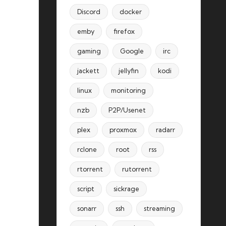
Discord
docker
emby
firefox
gaming
Google
irc
jackett
jellyfin
kodi
linux
monitoring
nzb
P2P/Usenet
plex
proxmox
radarr
rclone
root
rss
rtorrent
rutorrent
script
sickrage
sonarr
ssh
streaming