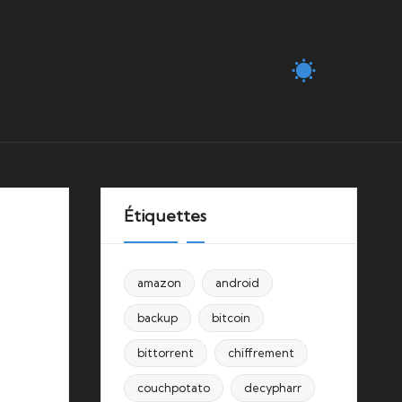
Étiquettes
amazon
android
backup
bitcoin
bittorrent
chiffrement
couchpotato
decypharr