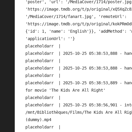
'poster', 'url': '/MediaCover/1714/poster.jpg'
'https://image.tmdb.org/t/p/original/xQ5XqZc8
'/MediaCover/1714/fanart.jpg', 'remoteUrl': 
'https://image.tmdb.org/t/p/original/kokPRmOd
{'id': 1, 'name': 'English'}}, 'addMethod': '
'applicationUrl': ''}

placeholdarr  | 

placeholdarr  | 2025-10-25 05:38:53,888 - han
placeholdarr  | 

placeholdarr  | 2025-10-25 05:38:53,888 - han
placeholdarr  | 

placeholdarr  | 2025-10-25 05:38:53,889 - han
for movie 'The Kids Are All Right'

placeholdarr  | 

placeholdarr  | 2025-10-25 05:38:56,901 - int
/mnt/Bibliothèques/Films/The Kids Are All Rig
(dummy).mp4

placeholdarr  | 
