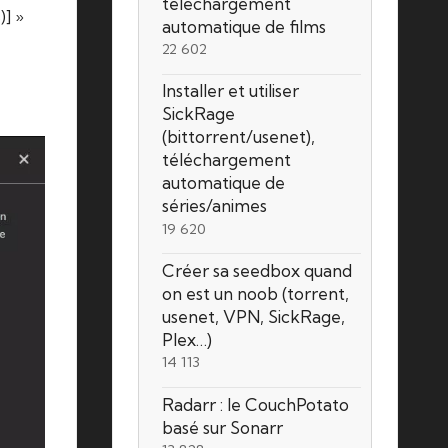
téléchargement
)] »
automatique de films
22 602
Installer et utiliser
SickRage
(bittorrent/usenet),
téléchargement
automatique de
séries/animes
19 620
Créer sa seedbox quand
on est un noob (torrent,
usenet, VPN, SickRage,
Plex…)
14 113
Radarr : le CouchPotato
basé sur Sonarr