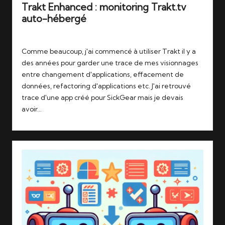
Trakt Enhanced : monitoring Trakt.tv
auto-hébergé
Tags:
21/05/2026
jellyfin
,
monitoring
,
plex
,
streaming
,
stremio
,
trakt
Comme beaucoup, j'ai commencé à utiliser Trakt il y a
des années pour garder une trace de mes visionnages
entre changement d'applications, effacement de
données, refactoring d'applications etc. J'ai retrouvé
trace d'une app créé pour SickGear mais je devais
avoir…