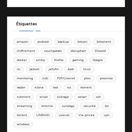
Étiquettes
amazon
android
backup
bitcoin
bittorrent
chiffrement
couchpotato
decypharr
Discord
docker
emby
firefox
gaming
Google
irc
jackett
jellyfin
kodi
linux
monitoring
nzb
P2P/Usenet
plex
proxmox
radarr
rclone
root
rss
rtorrent
rutorrent
script
sickrage
sonarr
ssh
streaming
stremio
synology
sécurité
tor
torrent
UNRAID
usenet
Vie privée
vpn
windows