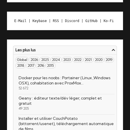
E-Mail
 | 
Keybase
 | 
RSS
 | 
Discord
 | 
GitHub
 | 
Ko-Fi
Les plus lus
Global
2026
2025
2024
2023
2022
2021
2020
2019
2018
2017
2016
2015
Docker pour les noobs : Portainer (Linux ,Windows
OSX), cohabitation avec ProxMox…
52 672
Geany : éditeur texte/dév léger, complet et
gratuit
49 205
Installer et utiliser CouchPotato
(bittorrent/usenet), téléchargement automatique
de films