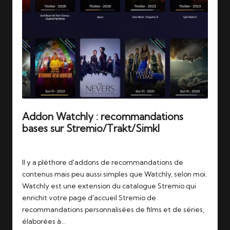
Addon Watchly : recommandations
bases sur Stremio/Trakt/Simkl
Tags:
16/06/2026
catalogues
,
stremio
,
trakt
Il y a pléthore d'addons de recommandations de
contenus mais peu aussi simples que Watchly, selon moi.
Watchly est une extension du catalogue Stremio qui
enrichit votre page d'accueil Stremio de
recommandations personnalisées de films et de séries,
élaborées à…