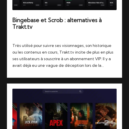
Bingebase et Scrob : alternatives à
Trakt.tv
Tags:
04/08/2026
bingebase
,
jellyfin
,
remux
,
scrob
,
stremio
,
trakt
Très utilisé pour suivre ses visionnages, son historique
ou les contenus en cours, Trakt.tv incite de plus en plus
ses utilisateurs à souscrire à un abonnement VIP. Il y a
avait déjà eu une vague de déception lors de la…