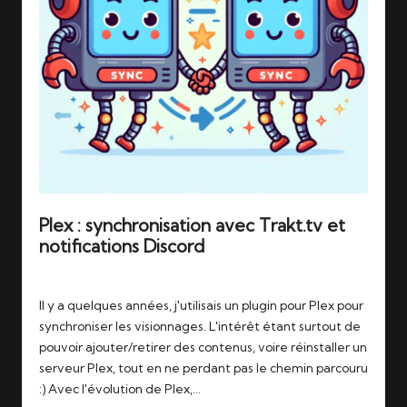
Plex : synchronisation avec Trakt.tv et
notifications Discord
Tags:
17/08/2025
plex
,
trakt
Il y a quelques années, j'utilisais un plugin pour Plex pour
synchroniser les visionnages. L'intérêt étant surtout de
pouvoir ajouter/retirer des contenus, voire réinstaller un
serveur Plex, tout en ne perdant pas le chemin parcouru
:) Avec l'évolution de Plex,…