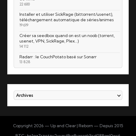
22 600
Installer et utiliser SickRage (bittorrent/usenet),
téléchargement automatique de séries/animes
19 619
Créer sa seedbox quand on est un noob (torrent,
usenet, VPN, SickRage, Plex…)
14 112
Radarr : le CouchPotato basé sur Sonarr
13 828
Archives
Copyright 2026 — Up and Clear | Reborn — Depuis 2015
BTC : bc1qa7szetzy2yvaul9yr8yxsrqk3jsd088qnl0ws6