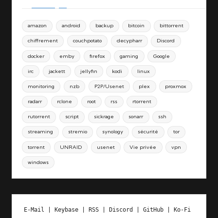
amazon
android
backup
bitcoin
bittorrent
chiffrement
couchpotato
decypharr
Discord
docker
emby
firefox
gaming
Google
irc
jackett
jellyfin
kodi
linux
monitoring
nzb
P2P/Usenet
plex
proxmox
radarr
rclone
root
rss
rtorrent
rutorrent
script
sickrage
sonarr
ssh
streaming
stremio
synology
sécurité
tor
torrent
UNRAID
usenet
Vie privée
vpn
windows
E-Mail
 | 
Keybase
 | 
RSS
 | 
Discord
 | 
GitHub
 | 
Ko-Fi