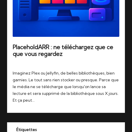
PlaceholdARR : ne téléchargez que ce
que vous regardez
Tags:
25/10/2025
jellyfin
,
placeholdarr
,
plex
Imaginez Plex ou Jellyfin, de belles bibliothèques, bien
garnies. Le tout sans rien stocker ou presque. Parce que
le média ne se télécharge que lorsqu'on lance sa
lecture et sera supprimé de la bibliothèque sous X jours.
Et ça peut…
Étiquettes