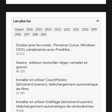
Les plus lus
Global
2026
2025
2024
2023
2022
2021
2020
2019
2018
2017
2016
2015
Docker pour les noobs : Portainer (Linux ,Windows
OSX), cohabitation avec ProxMox…
52 672
Geany : éditeur texte/dév léger, complet et
gratuit
49 205
Installer et utiliser CouchPotato
(bittorrent/usenet), téléchargement automatique
de films
22 599
Installer et utiliser SickRage (bittorrent/usenet),
téléchargement automatique de séries/animes
19 618