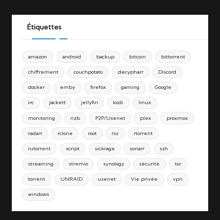
Étiquettes
amazon
android
backup
bitcoin
bittorrent
chiffrement
couchpotato
decypharr
Discord
docker
emby
firefox
gaming
Google
irc
jackett
jellyfin
kodi
linux
monitoring
nzb
P2P/Usenet
plex
proxmox
radarr
rclone
root
rss
rtorrent
rutorrent
script
sickrage
sonarr
ssh
streaming
stremio
synology
sécurité
tor
torrent
UNRAID
usenet
Vie privée
vpn
windows