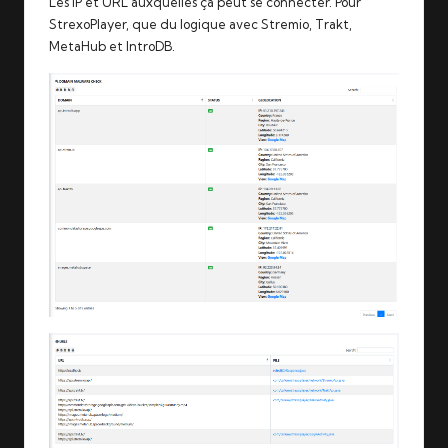
Les IP et URL auxquelles ça peut se connecter. Pour
StrexoPlayer, que du logique avec
Stremio
,
Trakt
,
MetaHub
et
IntroDB
.