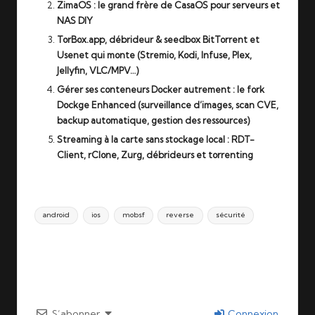
ZimaOS : le grand frère de CasaOS pour serveurs et
NAS DIY
TorBox.app, débrideur & seedbox BitTorrent et
Usenet qui monte (Stremio, Kodi, Infuse, Plex,
Jellyfin, VLC/MPV…)
Gérer ses conteneurs Docker autrement : le fork
Dockge Enhanced (surveillance d’images, scan CVE,
backup automatique, gestion des ressources)
Streaming à la carte sans stockage local : RDT-
Client, rClone, Zurg, débrideurs et torrenting
Tags:
android
ios
mobsf
reverse
sécurité
Last updated on 29/03/2026
S’abonner
Connexion