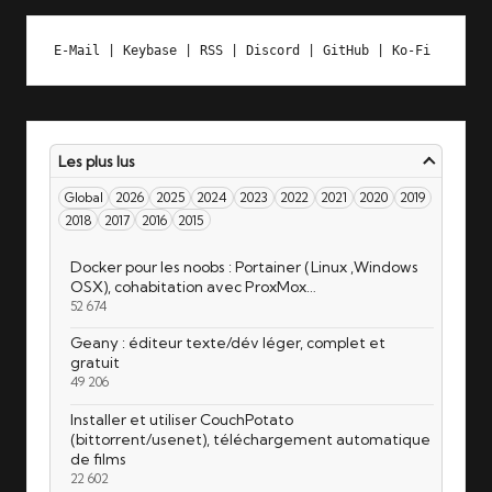
E-Mail
 | 
Keybase
 | 
RSS
 | 
Discord
 | 
GitHub
 | 
Ko-Fi
Les plus lus
Global
2026
2025
2024
2023
2022
2021
2020
2019
2018
2017
2016
2015
Docker pour les noobs : Portainer (Linux ,Windows
OSX), cohabitation avec ProxMox…
52 674
Geany : éditeur texte/dév léger, complet et
gratuit
49 206
Installer et utiliser CouchPotato
(bittorrent/usenet), téléchargement automatique
de films
22 602