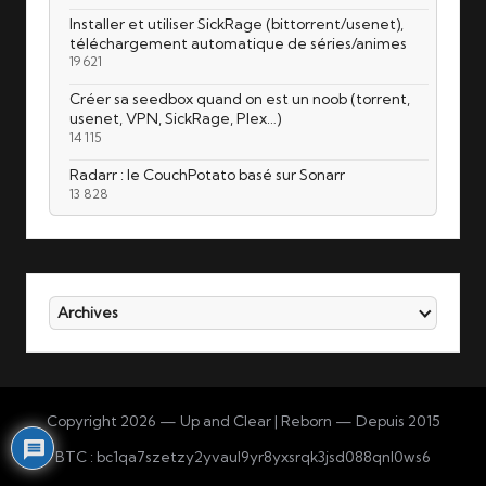
Installer et utiliser SickRage (bittorrent/usenet),
téléchargement automatique de séries/animes
19 621
Créer sa seedbox quand on est un noob (torrent,
usenet, VPN, SickRage, Plex…)
14 115
Radarr : le CouchPotato basé sur Sonarr
13 828
Archives
Copyright 2026 — Up and Clear | Reborn — Depuis 2015
BTC : bc1qa7szetzy2yvaul9yr8yxsrqk3jsd088qnl0ws6