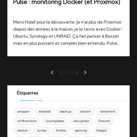
Pulse : monitoring Docker (et Proxmox)
Tags:
25/10/2025
docker
,
monitoring
,
proxmox
Merci Holaf pour la découverte. Je n'ai plus de Proxmox
depuis des années à la maison, je le teste avec Docker :
Ubuntu, Synology et UNRAiD. Ça fait penser à Beszel
mais en plus puissant et complet bien entendu. Pulse…
Pagination
1
2
3
4
5
…
27
PREVIOUS
NEXT
des
PAGE
PAGE
publications
Étiquettes
amazon
android
backup
bitcoin
bittorrent
chiffrement
couchpotato
decypharr
Discord
docker
emby
firefox
gaming
Google