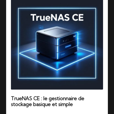
TrueNAS CE : le gestionnaire de
stockage basique et simple
Tags:
09/12/2025
truenas
,
zfs