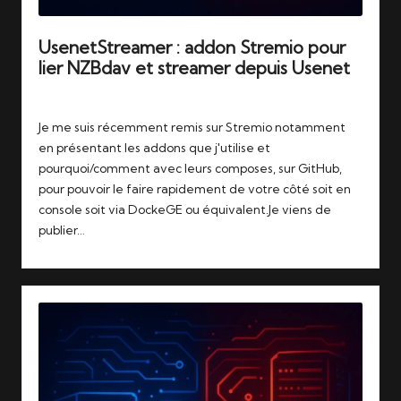
UsenetStreamer : addon Stremio pour
lier NZBdav et streamer depuis Usenet
Tags:
12/11/2025
streaming
,
stremio
,
usenet
Je me suis récemment remis sur Stremio notamment
en présentant les addons que j'utilise et
pourquoi/comment avec leurs composes, sur GitHub,
pour pouvoir le faire rapidement de votre côté soit en
console soit via DockeGE ou équivalent.Je viens de
publier…