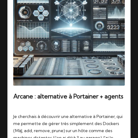
Arcane : alternative à Portainer + agents
Tags:
14/11/2025
arcane
,
docker
,
portainer
Je cherchais à découvrir une alternative à Portainer, qui
me permette de gérer très simplement des Dockers
(MàJ, add, remove, prune) sur un hôte comme des
machines distantes (j'en ai déjà 3 au garage). J'ai le