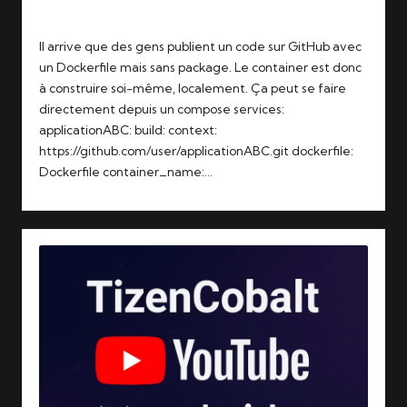
Tags:
04/11/2025
docker
,
github
Il arrive que des gens publient un code sur GitHub avec
un Dockerfile mais sans package. Le container est donc
à construire soi-même, localement. Ça peut se faire
directement depuis un compose services:
applicationABC: build: context:
https://github.com/user/applicationABC.git dockerfile:
Dockerfile container_name:…