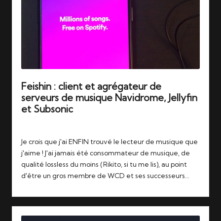
Feishin : client et agrégateur de
serveurs de musique Navidrome, Jellyfin
et Subsonic
Tags:
11/12/2025
decypharr
,
feishin
,
musique
,
navidrome
,
symfonium
Je crois que j'ai ENFIN trouvé le lecteur de musique que
j'aime ! J'ai jamais été consommateur de musique, de
qualité lossless du moins (Rikito, si tu me lis), au point
d'être un gros membre de WCD et ses successeurs…