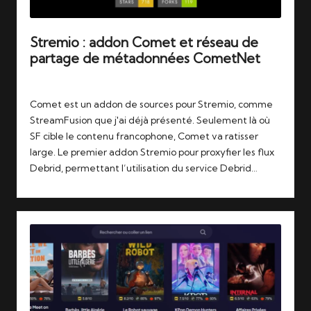
Stremio : addon Comet et réseau de
partage de métadonnées CometNet
Tags:
21/01/2026
comet
,
stremio
Comet est un addon de sources pour Stremio, comme
StreamFusion que j'ai déjà présenté. Seulement là où
SF cible le contenu francophone, Comet va ratisser
large. Le premier addon Stremio pour proxyfier les flux
Debrid, permettant l’utilisation du service Debrid…