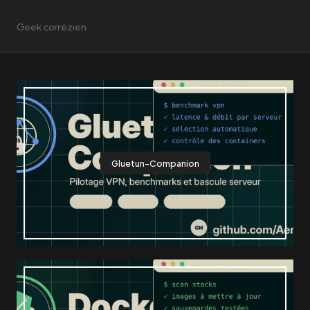
Geek corrézien
Gluetun-Companion