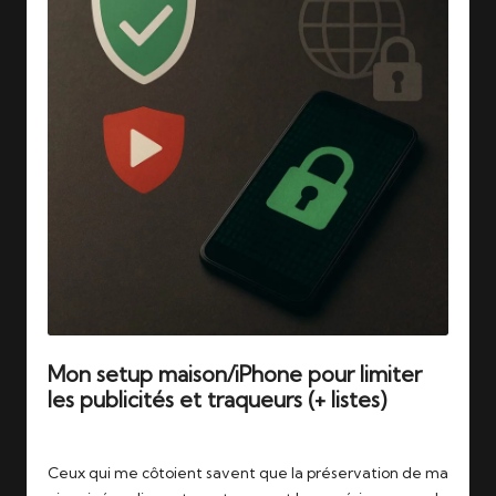
Mon setup maison/iPhone pour limiter
les publicités et traqueurs (+ listes)
Tags:
22/11/2025
adguardhome
,
dns
,
iphone
Ceux qui me côtoient savent que la préservation de ma