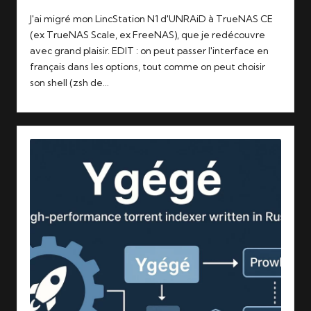
J'ai migré mon LincStation N1 d'UNRAiD à TrueNAS CE
(ex TrueNAS Scale, ex FreeNAS), que je redécouvre
avec grand plaisir. EDIT : on peut passer l'interface en
français dans les options, tout comme on peut choisir
son shell (zsh de…