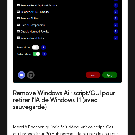
Remove Windows Ai : script/GUI pour
retirer l’IA de Windows 11 (avec
sauvegarde)
Tags:
08/01/2026
ai
,
windows
Merci à Raccoon qui m'a fait découvrir ce script. Cet
outil proposé sur GitHub permet de retirer des ou tous