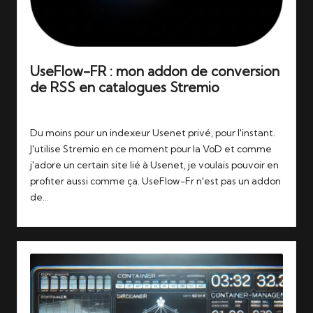
UseFlow-FR : mon addon de conversion
de RSS en catalogues Stremio
Tags:
20/11/2025
streaming
,
stremio
,
usenet
Du moins pour un indexeur Usenet privé, pour l'instant.
J'utilise Stremio en ce moment pour la VoD et comme
j'adore un certain site lié à Usenet, je voulais pouvoir en
profiter aussi comme ça. UseFlow-Fr n'est pas un addon
de…