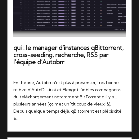
qui : le manager d’instances qBittorrent,
cross-seeding, recherche, RSS par
l’équipe d’Autobrr
Tags:
24/12/2025
autobrr
,
qbittorrent
,
qui
En théorie, Autobrr n'est plus à présenter, très bonne
relève d'AutoDL-irssi et Flexget, fidèles compagnons
du téléchargement notamment BitTorrent d'il y a...
plusieurs années (ça met un 'tit coup de vieux là).
Depuis quelque temps déjà, qBittorrent est plébiscité
à…