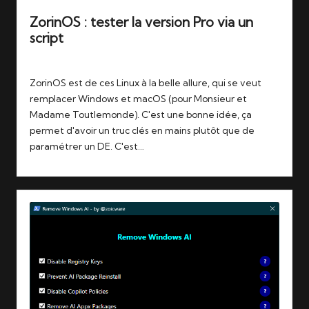
ZorinOS : tester la version Pro via un
script
Tags:
13/01/2026
linux
,
zorin
ZorinOS est de ces Linux à la belle allure, qui se veut
remplacer Windows et macOS (pour Monsieur et
Madame Toutlemonde). C'est une bonne idée, ça
permet d'avoir un truc clés en mains plutôt que de
paramétrer un DE. C'est…