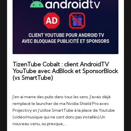
TizenTube Cobalt : client AndroidTV
YouTube avec AdBlock et SponsorBlock
(vs SmartTube)
Tags:
30/10/2025
androidtv
,
smarttube
,
tizentube
,
youtube
J'en ai marre des pubs dans tous les sens. J'avais déjà
remplacé le launcher de ma Nvidia Shield Pro avec
Projectivy et j'utilise SmartTube à la place de Youtube
(vidéo/musique qui ne sont donc pas installés).Un
nouveau venu, ou presque,…