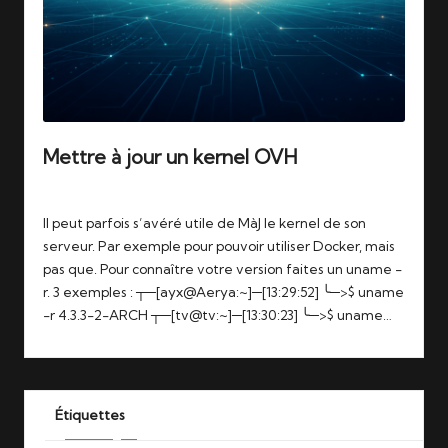
Mettre à jour un kernel OVH
Tags:
20/01/2016
kernel
,
linux
,
ovh
,
serveur
Il peut parfois s’avéré utile de MàJ le kernel de son
serveur. Par exemple pour pouvoir utiliser Docker, mais
pas que. Pour connaître votre version faites un uname -
r. 3 exemples : ┬─[ayx@Aerya:~]─[13:29:52] ╰─>$ uname
-r 4.3.3-2-ARCH ┬─[tv@tv:~]─[13:30:23] ╰─>$ uname…
Étiquettes