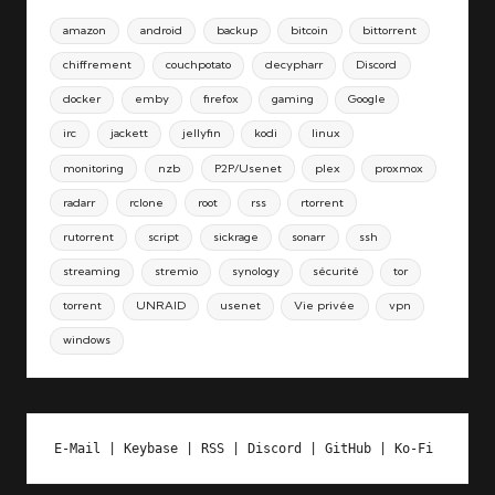
amazon
android
backup
bitcoin
bittorrent
chiffrement
couchpotato
decypharr
Discord
docker
emby
firefox
gaming
Google
irc
jackett
jellyfin
kodi
linux
monitoring
nzb
P2P/Usenet
plex
proxmox
radarr
rclone
root
rss
rtorrent
rutorrent
script
sickrage
sonarr
ssh
streaming
stremio
synology
sécurité
tor
torrent
UNRAID
usenet
Vie privée
vpn
windows
E-Mail
 | 
Keybase
 | 
RSS
 | 
Discord
 | 
GitHub
 | 
Ko-Fi