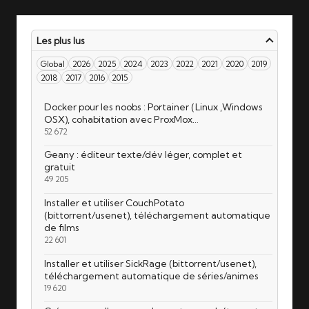
Les plus lus
Global
2026
2025
2024
2023
2022
2021
2020
2019
2018
2017
2016
2015
Docker pour les noobs : Portainer (Linux ,Windows
OSX), cohabitation avec ProxMox…
52 672
Geany : éditeur texte/dév léger, complet et
gratuit
49 205
Installer et utiliser CouchPotato
(bittorrent/usenet), téléchargement automatique
de films
22 601
Installer et utiliser SickRage (bittorrent/usenet),
téléchargement automatique de séries/animes
19 620