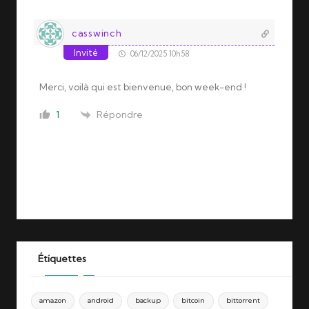
casswinch
Invité
06/12/2025 10h58
Merci, voilà qui est bienvenue, bon week-end !
Répondre
1
Étiquettes
amazon
android
backup
bitcoin
bittorrent