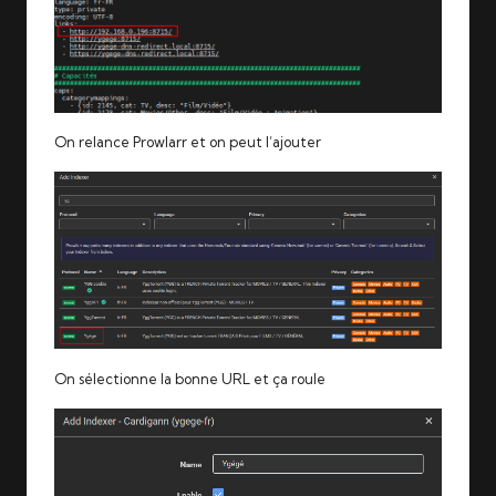
On relance Prowlarr et on peut l’ajouter
On sélectionne la bonne URL et ça roule