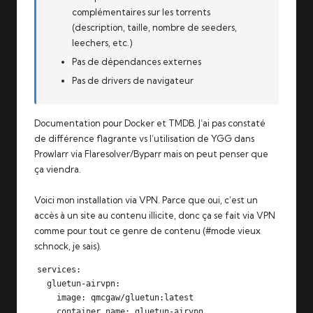
complémentaires sur les torrents
(description, taille, nombre de seeders,
leechers, etc.)
Pas de dépendances externes
Pas de drivers de navigateur
Documentation pour
Docker
et
TMDB
. J’ai pas constaté
de différence flagrante vs l’utilisation de YGG dans
Prowlarr via Flaresolver/Byparr mais on peut penser que
ça viendra
.
Voici mon installation via VPN. Parce que oui, c’est un
accès à un site au contenu illicite, donc ça se fait via VPN
comme pour tout ce genre de contenu (#mode vieux
schnock, je sais).
services:

  gluetun-airvpn:

    image: qmcgaw/gluetun:latest

    container_name: gluetun-airvpn
