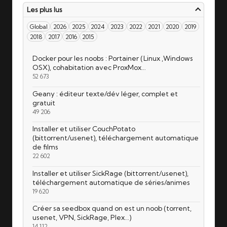
Les plus lus
Global
2026
2025
2024
2023
2022
2021
2020
2019
2018
2017
2016
2015
Docker pour les noobs : Portainer (Linux ,Windows
OSX), cohabitation avec ProxMox…
52 673
Geany : éditeur texte/dév léger, complet et
gratuit
49 206
Installer et utiliser CouchPotato
(bittorrent/usenet), téléchargement automatique
de films
22 602
Installer et utiliser SickRage (bittorrent/usenet),
téléchargement automatique de séries/animes
19 620
Créer sa seedbox quand on est un noob (torrent,
usenet, VPN, SickRage, Plex…)
14 112