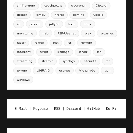
chiffrement
couchpotato
decypharr
Discord
docker
emby
firefox
gaming
Google
irc
jackett
jellyfin
kodi
linux
monitoring
nzb
P2P/Usenet
plex
proxmox
radarr
rclone
root
rss
rtorrent
rutorrent
script
sickrage
sonarr
ssh
streaming
stremio
synology
sécurité
tor
torrent
UNRAID
usenet
Vie privée
vpn
windows
E-Mail
 | 
Keybase
 | 
RSS
 | 
Discord
 | 
GitHub
 | 
Ko-Fi