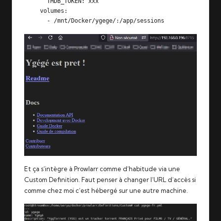
      TMDB_TOKEN: xxx

    volumes:

      - /mnt/Docker/ygege/:/app/sessions
Et ça s’intègre à Prowlarr comme d’habitude via une
Custom Definition
. Faut penser à changer l’URL d’accès si
comme chez moi c’est hébergé sur une autre machine.