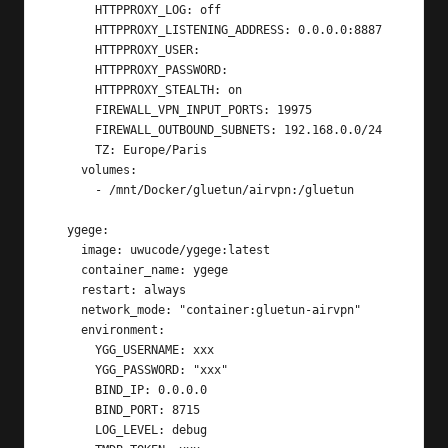
      HTTPPROXY_LOG: off

      HTTPPROXY_LISTENING_ADDRESS: 0.0.0.0:8887

      HTTPPROXY_USER: 

      HTTPPROXY_PASSWORD: 

      HTTPPROXY_STEALTH: on

      FIREWALL_VPN_INPUT_PORTS: 19975

      FIREWALL_OUTBOUND_SUBNETS: 192.168.0.0/24

      TZ: Europe/Paris

    volumes:

      - /mnt/Docker/gluetun/airvpn:/gluetun

  ygege:

    image: uwucode/ygege:latest

    container_name: ygege

    restart: always

    network_mode: "container:gluetun-airvpn"

    environment:

      YGG_USERNAME: xxx

      YGG_PASSWORD: "xxx"

      BIND_IP: 0.0.0.0

      BIND_PORT: 8715

      LOG_LEVEL: debug
