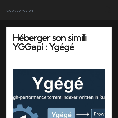
Geek corrézien
Héberger son simili
YGGapi : Ygégé
06/12/2025
1