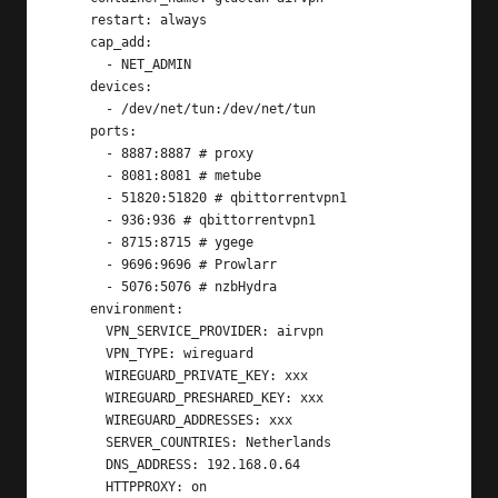
    restart: always

    cap_add:

      - NET_ADMIN

    devices:

      - /dev/net/tun:/dev/net/tun

    ports:

      - 8887:8887 # proxy

      - 8081:8081 # metube

      - 51820:51820 # qbittorrentvpn1

      - 936:936 # qbittorrentvpn1

      - 8715:8715 # ygege

      - 9696:9696 # Prowlarr

      - 5076:5076 # nzbHydra

    environment:

      VPN_SERVICE_PROVIDER: airvpn

      VPN_TYPE: wireguard

      WIREGUARD_PRIVATE_KEY: xxx

      WIREGUARD_PRESHARED_KEY: xxx

      WIREGUARD_ADDRESSES: xxx

      SERVER_COUNTRIES: Netherlands

      DNS_ADDRESS: 192.168.0.64

      HTTPPROXY: on
